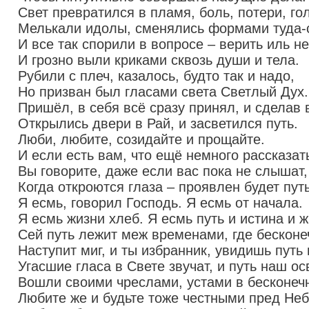
Свет превратился в пламя, боль, потери, го
Мелькали идолы, сменялись формами туда-
И все так спорили в вопросе – верить иль н
И грозно выли криками сквозь души и тела.
Рубили с плеч, казалось, будто так и надо,
Но призван был гласами света Светлый Дух.
Пришёл, в себя всё сразу принял, и сделав 
Открылись двери в Рай, и засветился путь.
Люби, любите, созидайте и прощайте.
И если есть вам, что ещё немного рассказат
Вы говорите, даже если вас пока не слышат,
Когда откроются глаза – проявлен будет путь
Я есмь, говорил Господь. Я есмь от начала.
Я есмь жизни хлеб. Я есмь путь и истина и ж
Сей путь лежит меж временами, где бесконеч
Наступит миг, и ты избранник, увидишь путь 
Угасшие гласа в Свете звучат, и путь наш о
Вошли своими чреслами, устами в бесконечн
Любите же и будьте тоже честными пред Не