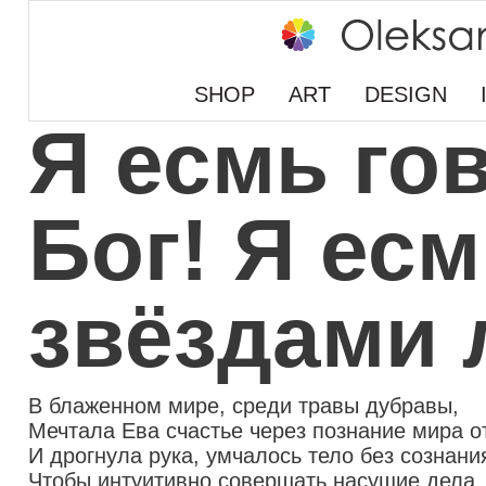
SHOP
ART
DESIGN
Я есмь го
Бог! Я ес
звёздами 
В блаженном мире, среди травы дубравы,
Мечтала Ева счастье через познание мира о
И дрогнула рука, умчалось тело без сознани
Чтобы интуитивно совершать насущие дела.