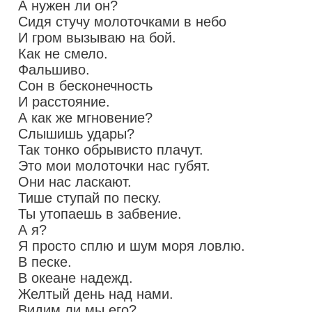
А нужен ли он?
Сидя стучу молоточками в небо
И гром вызываю на бой.
Как не смело.
Фальшиво.
Сон в бесконечность
И расстояние.
А как же мгновение?
Слышишь удары?
Так тонко обрывисто плачут.
Это мои молоточки нас губят.
Они нас ласкают.
Тише ступай по песку.
Ты утопаешь в забвение.
А я?
Я просто сплю и шум моря ловлю.
В песке.
В океане надежд.
Желтый день над нами.
Видим ли мы его?