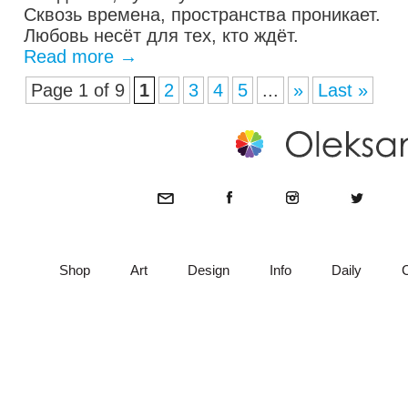
Сквозь времена, пространства проникает.
Любовь несёт для тех, кто ждёт.
Read more
→
Page 1 of 9
1
2
3
4
5
...
»
Last »
Shop
Art
Design
Info
Daily