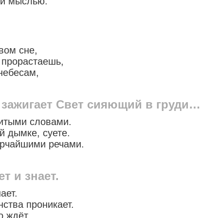
ей мыслью.
вом сне,
 прорастаешь,
небесам,
 зажигает Свет сияющий в груди…
итыми словами.
й дымке, суете.
ярчайшими речами.
т и знает.
ает.
нства проникает.
о ждёт.