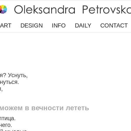
ART
DESIGN
INFO
DAILY
CONTACT
я? Уснуть,
нуться.
,
можем в вечности лететь
птица.
него.