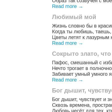
Образ так созвучен с мо
Read more
→
Любимый мой
Жизнь словно бы в краси
Когда ты любишь, таешь,
Цветы летят к лазурным 
Read more
→
Сокрыто злато, что
Пафос, смешанный с изб
Нечто трогает в полночно
Забивает умный умного 
Read more
→
Бог дышит, чувствуе
Бог дышит, чувствует и зн
Сквозь времена, простра
Любовь несёт для тех, кт