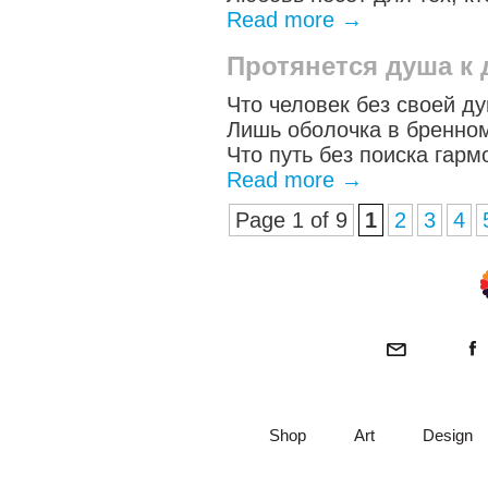
Read more
→
Протянется душа к
Что человек без своей д
Лишь оболочка в бренно
Что путь без поиска гарм
Read more
→
Page 1 of 9
1
2
3
4
Shop
Art
Design