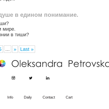
 душе в едином понимание.
уши?
м мире.
онии в тиши?
5
...
»
Last »
Info
Daily
Contact
Cart